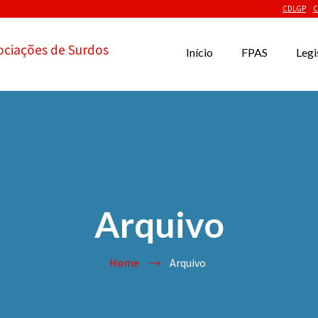
CDLGP
C
ociações de Surdos
Início
FPAS
Legi
Arquivo
Home
Arquivo