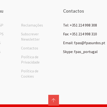
nu
Contactos
GP
Reclamações
Tel: +351 214 998 308
PS
Subscrever
Fax: +351 214 998 310
Newsletter
S
Email: fpas@fpasurdos.pt
Contactos
s
Skype: fpas_portugal
Política de
Privacidade
Política de
Cookies