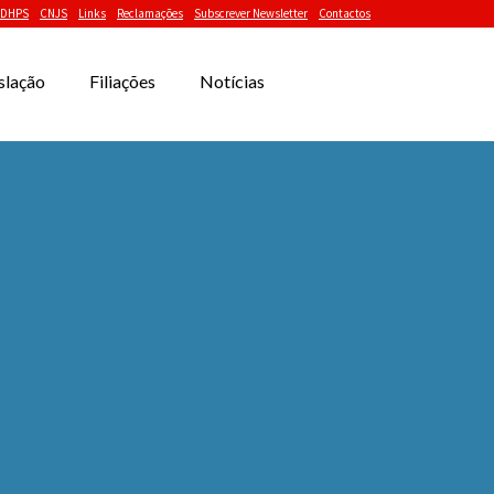
DHPS
CNJS
Links
Reclamações
Subscrever Newsletter
Contactos
slação
Filiações
Notícias