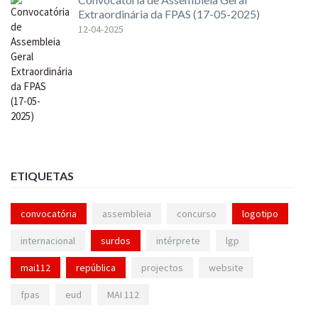
Extraordinária da FPAS (17-05-2025)
12-04-2025
ETIQUETAS
convocatória
assembleia
concurso
logotipo
internacional
surdos
intérprete
lgp
mai112
república
projectos
website
fpas
eud
MAI 112