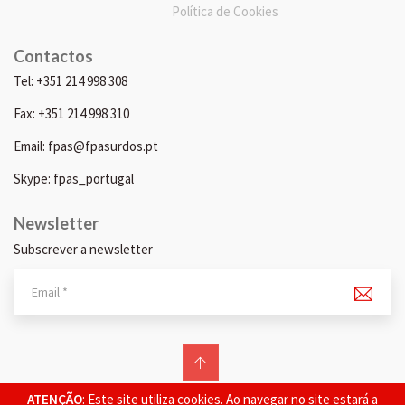
Política de Cookies
Contactos
Tel: +351 214 998 308
Fax: +351 214 998 310
Email: fpas@fpasurdos.pt
Skype: fpas_portugal
Newsletter
Subscrever a newsletter
© 2026 FPAS. Todos os direitos reservados.
ATENÇÃO
: Este site utiliza cookies. Ao navegar no site estará a