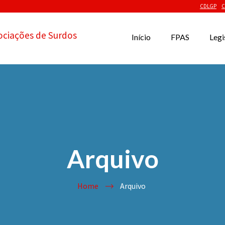
CDLGP
C
ociações de Surdos
Início
FPAS
Legi
Arquivo
Home
Arquivo