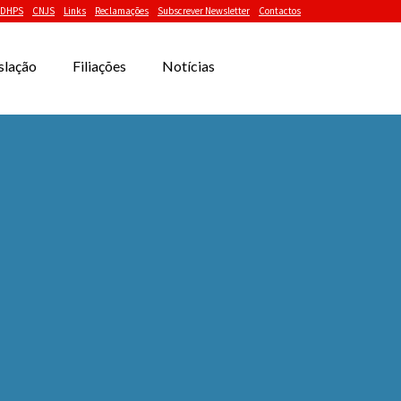
DHPS
CNJS
Links
Reclamações
Subscrever Newsletter
Contactos
slação
Filiações
Notícias