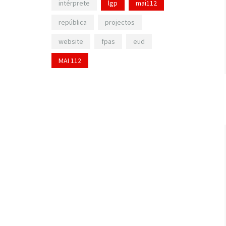
intérprete
lgp
mai112
república
projectos
website
fpas
eud
MAI 112