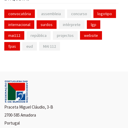
convocatória
assembleia
concurso
logotipo
internacional
surdos
intérprete
lgp
mai112
república
projectos
website
fpas
eud
MAI 112
Praceta Miguel Cláudio, 3-B
2700-585 Amadora
Portugal