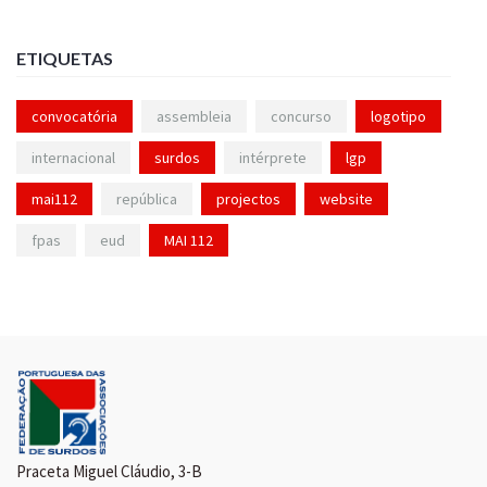
ETIQUETAS
convocatória
assembleia
concurso
logotipo
internacional
surdos
intérprete
lgp
mai112
república
projectos
website
fpas
eud
MAI 112
Praceta Miguel Cláudio, 3-B