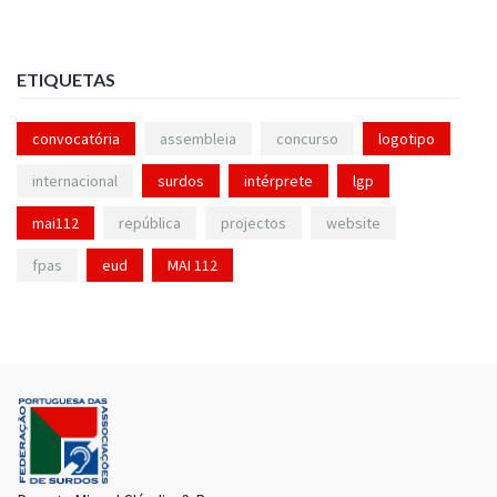
ETIQUETAS
convocatória
assembleia
concurso
logotipo
internacional
surdos
intérprete
lgp
mai112
república
projectos
website
fpas
eud
MAI 112