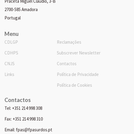
Praceta Miguel Cláudio, 3-B
2700-585 Amadora
Portugal
Menu
CDLGP
Reclamações
CDHPS
Subscrever Newsletter
CNJS
Contactos
Links
Política de Privacidade
Política de Cookies
Contactos
Tel: +351 214 998 308
Fax: +351 214 998 310
Email: fpas@fpasurdos.pt