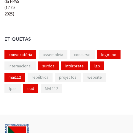
ETIQUETAS
convocatória
assembleia
concurso
logotipo
internacional
surdos
intérprete
lgp
mai112
república
projectos
website
fpas
eud
MAI 112