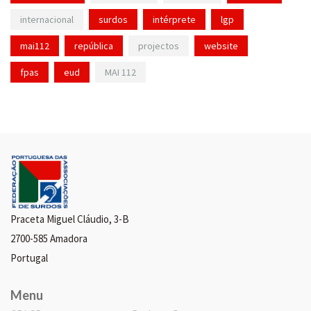
internacional
surdos
intérprete
lgp
mai112
república
projectos
website
fpas
eud
MAI 112
Praceta Miguel Cláudio, 3-B
2700-585 Amadora
Portugal
Menu