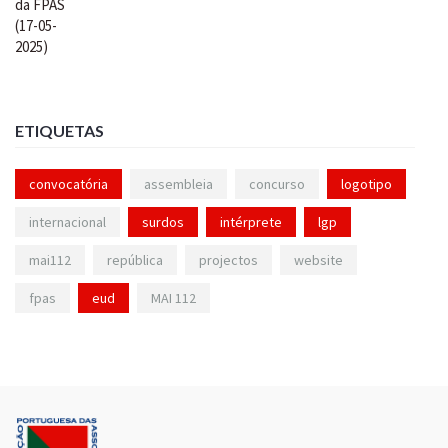
ETIQUETAS
convocatória
assembleia
concurso
logotipo
internacional
surdos
intérprete
lgp
mai112
república
projectos
website
fpas
eud
MAI 112