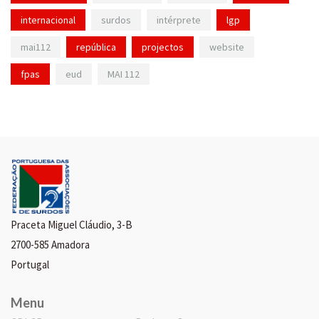
internacional
surdos
intérprete
lgp
mai112
república
projectos
website
fpas
eud
MAI 112
Praceta Miguel Cláudio, 3-B
2700-585 Amadora
Portugal
Menu