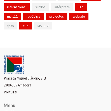
internacional
surdos
intérprete
lgp
mai112
república
projectos
website
fpas
eud
MAI 112
Praceta Miguel Cláudio, 3-B
2700-585 Amadora
Portugal
Menu