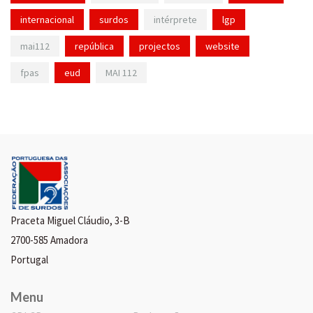
internacional
surdos
intérprete
lgp
mai112
república
projectos
website
fpas
eud
MAI 112
Praceta Miguel Cláudio, 3-B
2700-585 Amadora
Portugal
Menu