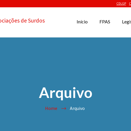
CDLGP
C
ociações de Surdos
Início
FPAS
Legi
Arquivo
Home
Arquivo