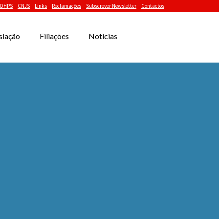
DHPS
CNJS
Links
Reclamações
Subscrever Newsletter
Contactos
slação
Filiações
Notícias