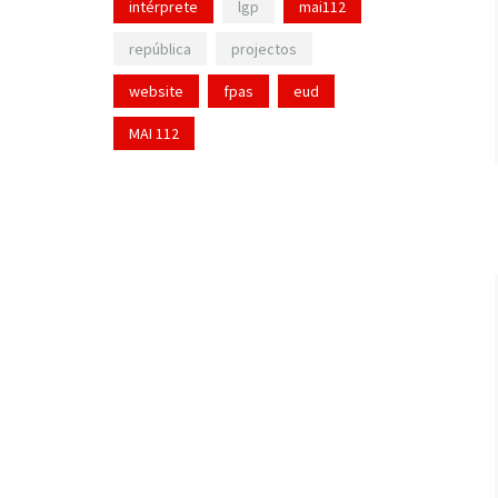
intérprete
lgp
mai112
república
projectos
website
fpas
eud
MAI 112