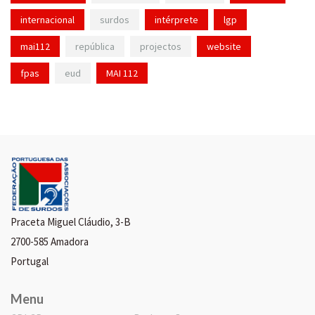
internacional
surdos
intérprete
lgp
mai112
república
projectos
website
fpas
eud
MAI 112
Praceta Miguel Cláudio, 3-B
2700-585 Amadora
Portugal
Menu