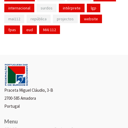
internacional
surdos
intérprete
lgp
mai112
república
projectos
website
fpas
eud
MAI 112
Praceta Miguel Cláudio, 3-B
2700-585 Amadora
Portugal
Menu