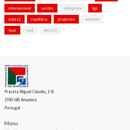
internacional
surdos
intérprete
lgp
mai112
república
projectos
website
fpas
eud
MAI 112
Praceta Miguel Cláudio, 3-B
2700-585 Amadora
Portugal
Menu