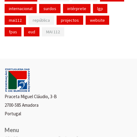
internacional
surdos
intérprete
lgp
mai112
república
projectos
website
fpas
eud
MAI 112
Praceta Miguel Cláudio, 3-B
2700-585 Amadora
Portugal
Menu