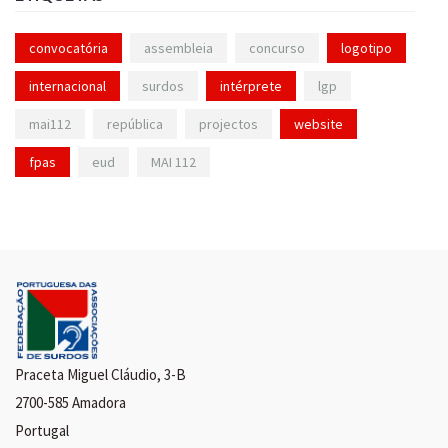
convocatória
assembleia
concurso
logotipo
internacional
surdos
intérprete
lgp
mai112
república
projectos
website
fpas
eud
MAI 112
Praceta Miguel Cláudio, 3-B
2700-585 Amadora
Portugal