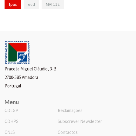
fpas
eud
MAI 112
Praceta Miguel Cláudio, 3-B
2700-585 Amadora
Portugal
Menu
CDLGP
Reclamações
CDHPS
Subscrever Newsletter
CNJS
Contactos