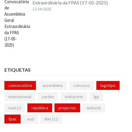
Extraordinária da FPAS (17-05-2025)
12-04-2025
ETIQUETAS
convocatória
assembleia
concurso
logotipo
internacional
surdos
intérprete
lgp
mai112
república
projectos
website
fpas
eud
MAI 112