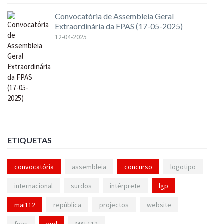
Convocatória de Assembleia Geral
Extraordinária da FPAS (17-05-2025)
12-04-2025
ETIQUETAS
convocatória
assembleia
concurso
logotipo
internacional
surdos
intérprete
lgp
mai112
república
projectos
website
fpas
eud
MAI 112