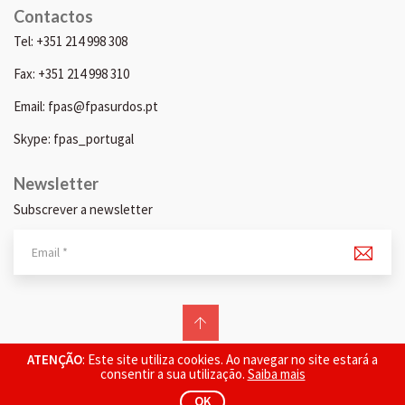
Contactos
Tel: +351 214 998 308
Fax: +351 214 998 310
Email: fpas@fpasurdos.pt
Skype: fpas_portugal
Newsletter
Subscrever a newsletter
© 2026 FPAS. Todos os direitos reservados.
ATENÇÃO
: Este site utiliza cookies. Ao navegar no site estará a
consentir a sua utilização.
Saiba mais
OK