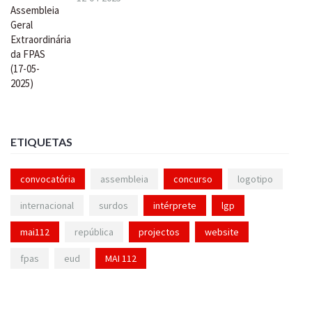
ETIQUETAS
convocatória
assembleia
concurso
logotipo
internacional
surdos
intérprete
lgp
mai112
república
projectos
website
fpas
eud
MAI 112