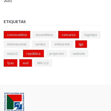
ETIQUETAS
convocatória
assembleia
concurso
logotipo
internacional
surdos
intérprete
lgp
mai112
república
projectos
website
fpas
eud
MAI 112