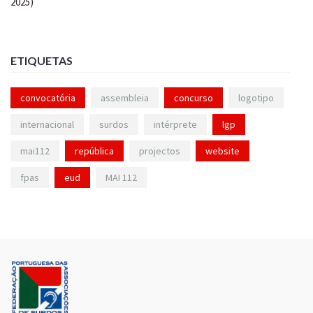
ETIQUETAS
convocatória
assembleia
concurso
logotipo
internacional
surdos
intérprete
lgp
mai112
república
projectos
website
fpas
eud
MAI 112