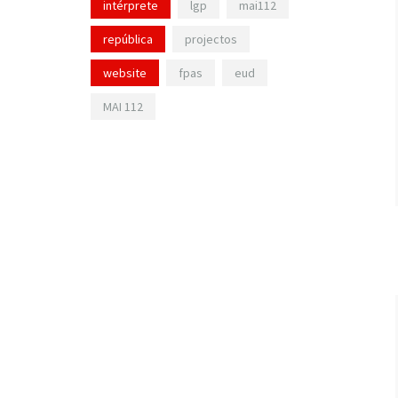
intérprete
lgp
mai112
república
projectos
website
fpas
eud
MAI 112