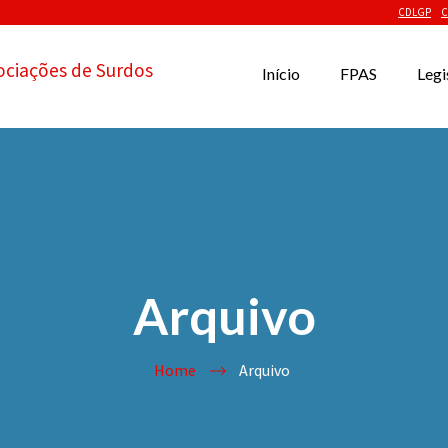
CDLGP
C
ociações de Surdos
Início
FPAS
Legi
Arquivo
Home
Arquivo