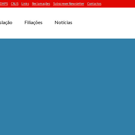
DHPS
CNJS
Links
Reclamações
Subscrever Newsletter
Contactos
slação
Filiações
Notícias