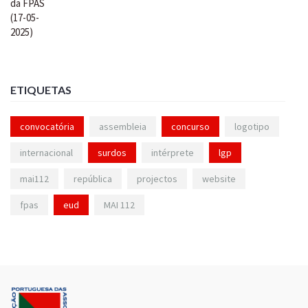
ETIQUETAS
convocatória
assembleia
concurso
logotipo
internacional
surdos
intérprete
lgp
mai112
república
projectos
website
fpas
eud
MAI 112