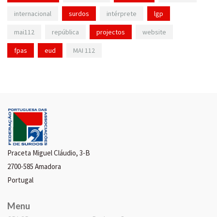
internacional
surdos
intérprete
lgp
mai112
república
projectos
website
fpas
eud
MAI 112
Praceta Miguel Cláudio, 3-B
2700-585 Amadora
Portugal
Menu