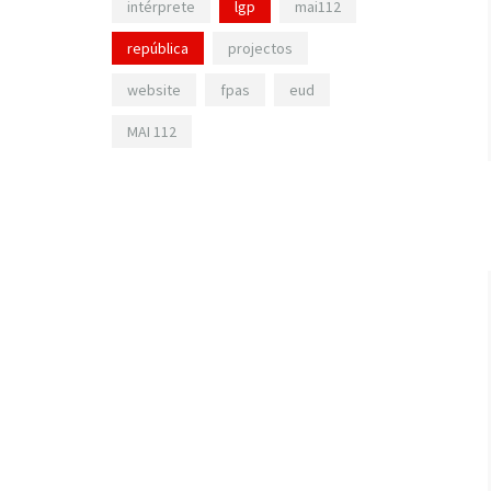
intérprete
lgp
mai112
república
projectos
website
fpas
eud
MAI 112