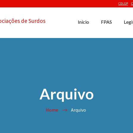
CDLGP
C
ociações de Surdos
Início
FPAS
Legi
Arquivo
Home
Arquivo