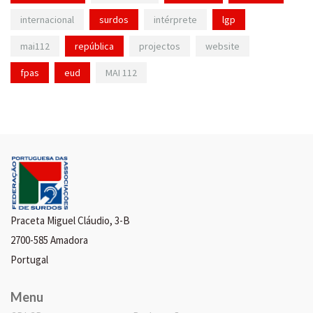
internacional
surdos
intérprete
lgp
mai112
república
projectos
website
fpas
eud
MAI 112
Praceta Miguel Cláudio, 3-B
2700-585 Amadora
Portugal
Menu