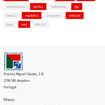
internacional
surdos
intérprete
lgp
mai112
república
projectos
website
fpas
eud
MAI 112
Praceta Miguel Cláudio, 3-B
2700-585 Amadora
Portugal
Menu