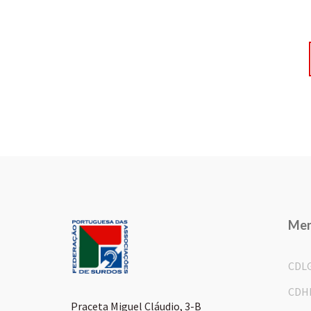
Me
CDL
CDH
Praceta Miguel Cláudio, 3-B