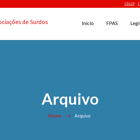
CDLGP
C
ociações de Surdos
Início
FPAS
Legi
Arquivo
Home
Arquivo