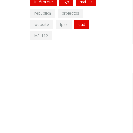
intérprete
lgp
mai112
república
projectos
website
fpas
eud
MAI 112