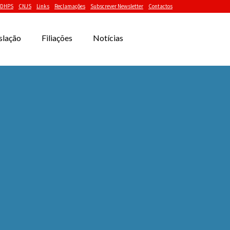
DHPS
CNJS
Links
Reclamações
Subscrever Newsletter
Contactos
slação
Filiações
Notícias