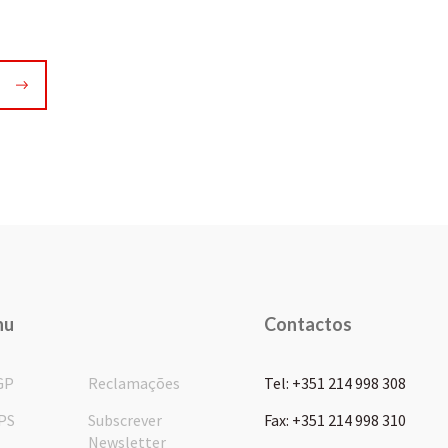
nu
Contactos
GP
Reclamações
Tel: +351 214 998 308
PS
Subscrever
Fax: +351 214 998 310
Newsletter