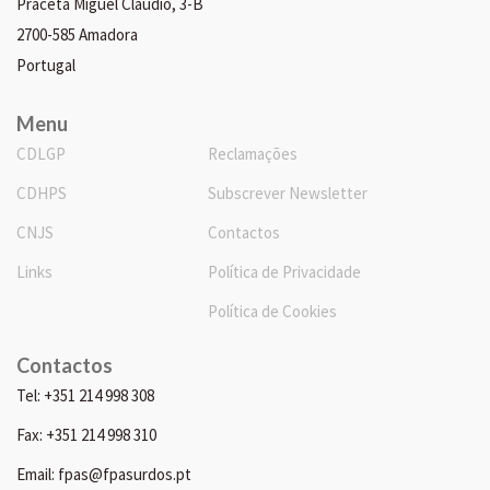
Praceta Miguel Cláudio, 3-B
2700-585 Amadora
Portugal
Menu
CDLGP
Reclamações
CDHPS
Subscrever Newsletter
CNJS
Contactos
Links
Política de Privacidade
Política de Cookies
Contactos
Tel: +351 214 998 308
Fax: +351 214 998 310
Email: fpas@fpasurdos.pt