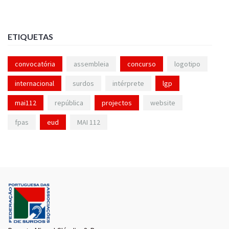
ETIQUETAS
convocatória
assembleia
concurso
logotipo
internacional
surdos
intérprete
lgp
mai112
república
projectos
website
fpas
eud
MAI 112