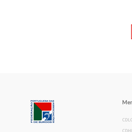
Me
CDL
CDH