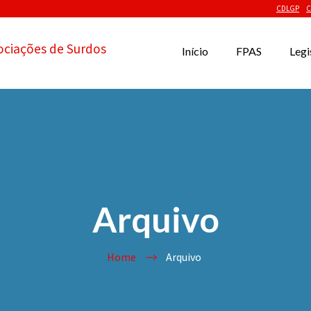
CDLGP
C
ociações de Surdos
Início
FPAS
Legi
Arquivo
Home
Arquivo