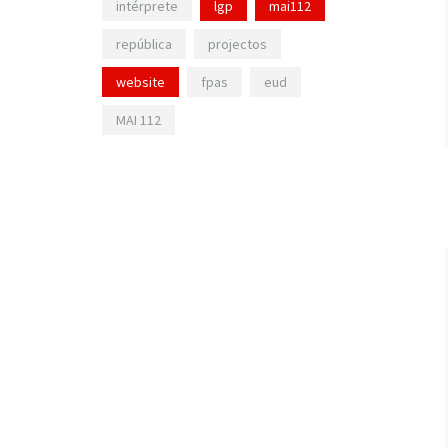
intérprete
lgp
mai112
república
projectos
website
fpas
eud
MAI 112