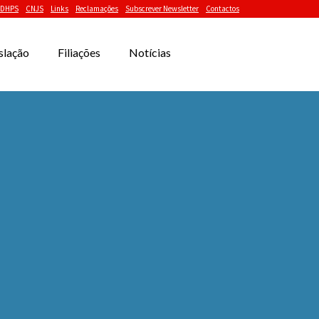
DHPS
CNJS
Links
Reclamações
Subscrever Newsletter
Contactos
slação
Filiações
Notícias