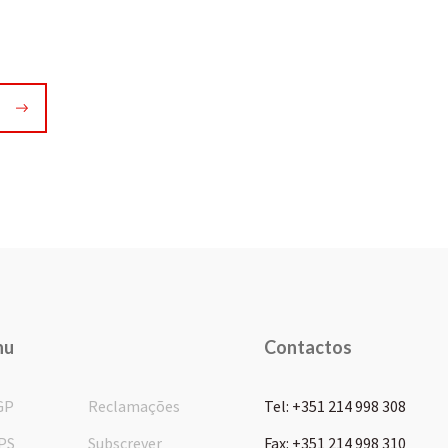
nu
Contactos
GP
Reclamações
Tel: +351 214 998 308
PS
Subscrever
Fax: +351 214 998 310