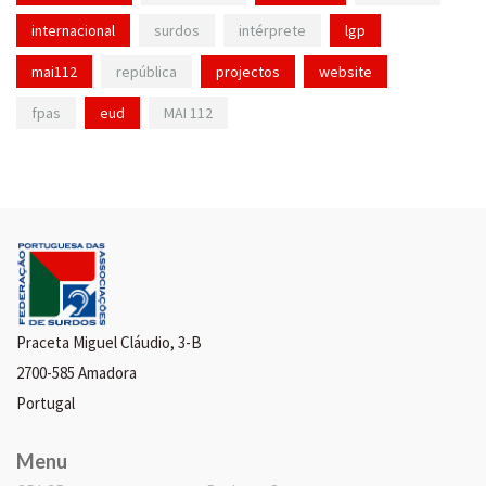
internacional
surdos
intérprete
lgp
mai112
república
projectos
website
fpas
eud
MAI 112
Praceta Miguel Cláudio, 3-B
2700-585 Amadora
Portugal
Menu