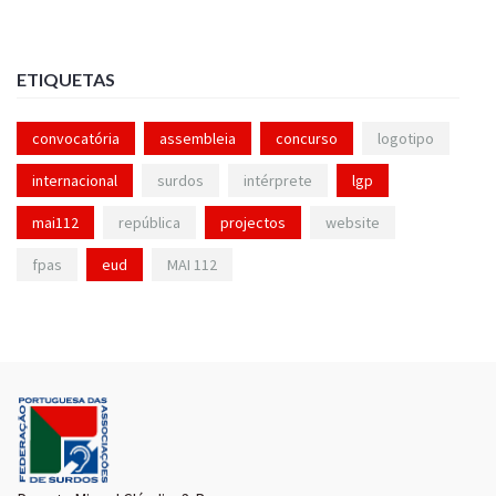
ETIQUETAS
convocatória
assembleia
concurso
logotipo
internacional
surdos
intérprete
lgp
mai112
república
projectos
website
fpas
eud
MAI 112