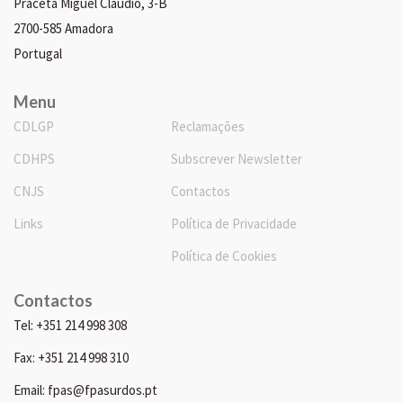
Praceta Miguel Cláudio, 3-B
2700-585 Amadora
Portugal
Menu
CDLGP
Reclamações
CDHPS
Subscrever Newsletter
CNJS
Contactos
Links
Política de Privacidade
Política de Cookies
Contactos
Tel: +351 214 998 308
Fax: +351 214 998 310
Email: fpas@fpasurdos.pt