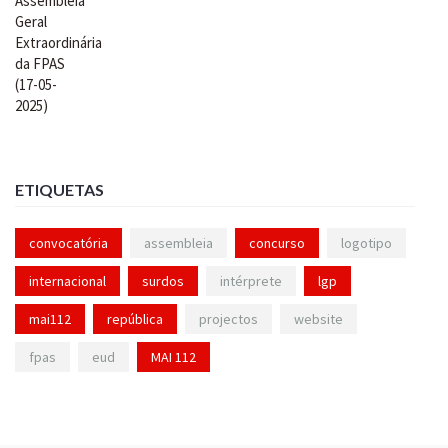
ETIQUETAS
convocatória
assembleia
concurso
logotipo
internacional
surdos
intérprete
lgp
mai112
república
projectos
website
fpas
eud
MAI 112