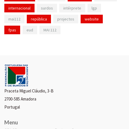
internacional
surdos
intérprete
lgp
mai112
república
projectos
website
fpas
eud
MAI 112
Praceta Miguel Cláudio, 3-B
2700-585 Amadora
Portugal
Menu