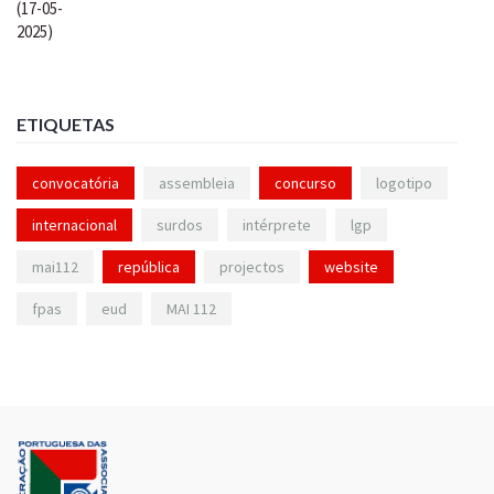
ETIQUETAS
convocatória
assembleia
concurso
logotipo
internacional
surdos
intérprete
lgp
mai112
república
projectos
website
fpas
eud
MAI 112