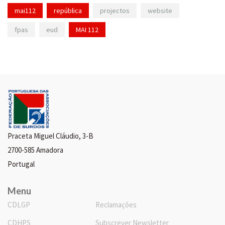
mai112
república
projectos
website
fpas
eud
MAI 112
Praceta Miguel Cláudio, 3-B
2700-585 Amadora
Portugal
Menu
CDLGP
Reclamações
CDHPS
Subscrever Newsletter