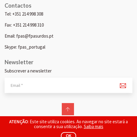
Contactos
Tel: +351 214 998 308
Fax: +351 214 998 310
Email: fpas@fpasurdos.pt
Skype: fpas_portugal
Newsletter
Subscrever a newsletter
© 2026 FPAS. Todos os direitos reservados.
ATENÇÃO
: Este site utiliza cookies. Ao navegar no site estará a
consentir a sua utilização.
Saiba mais
OK