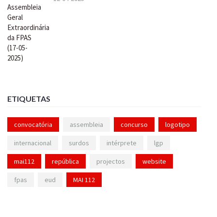
ETIQUETAS
convocatória
assembleia
concurso
logotipo
internacional
surdos
intérprete
lgp
mai112
república
projectos
website
fpas
eud
MAI 112