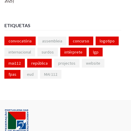
ETIQUETAS
convocatória
assembleia
concurso
logotipo
internacional
surdos
intérprete
lgp
mai112
república
projectos
website
fpas
eud
MAI 112