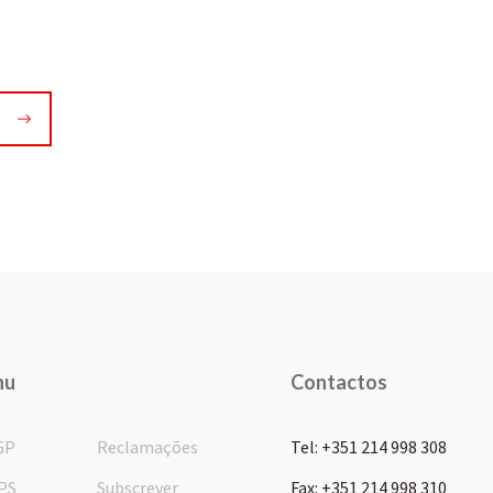
nu
Contactos
GP
Reclamações
Tel: +351 214 998 308
PS
Subscrever
Fax: +351 214 998 310