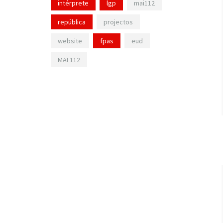
intérprete
lgp
mai112
república
projectos
website
fpas
eud
MAI 112