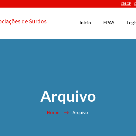
CDLGP
C
ociações de Surdos
Início
FPAS
Legi
Arquivo
Home
Arquivo