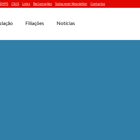
DHPS
CNJS
Links
Reclamações
Subscrever Newsletter
Contactos
slação
Filiações
Notícias