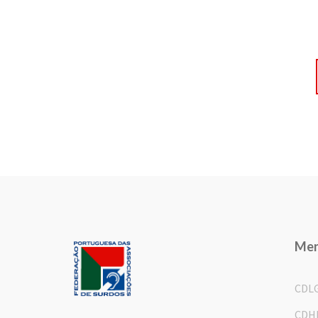
Me
CDL
CDH