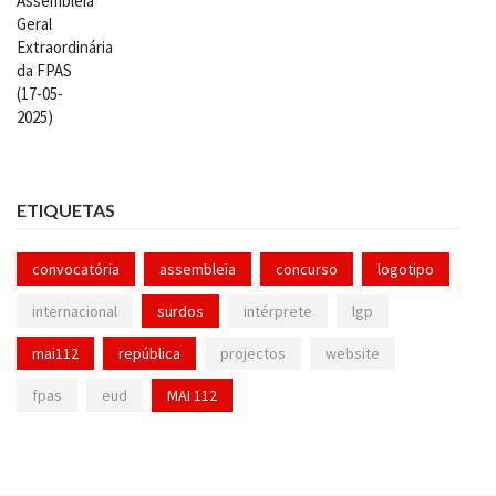
ETIQUETAS
convocatória
assembleia
concurso
logotipo
internacional
surdos
intérprete
lgp
mai112
república
projectos
website
fpas
eud
MAI 112