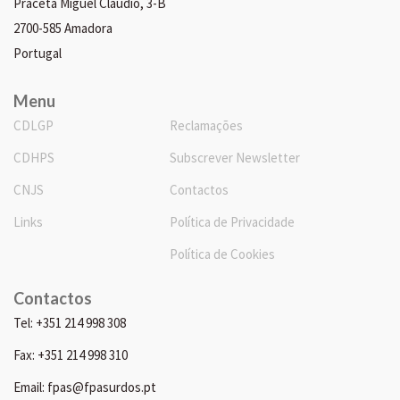
Praceta Miguel Cláudio, 3-B
2700-585 Amadora
Portugal
Menu
CDLGP
Reclamações
CDHPS
Subscrever Newsletter
CNJS
Contactos
Links
Política de Privacidade
Política de Cookies
Contactos
Tel: +351 214 998 308
Fax: +351 214 998 310
Email: fpas@fpasurdos.pt