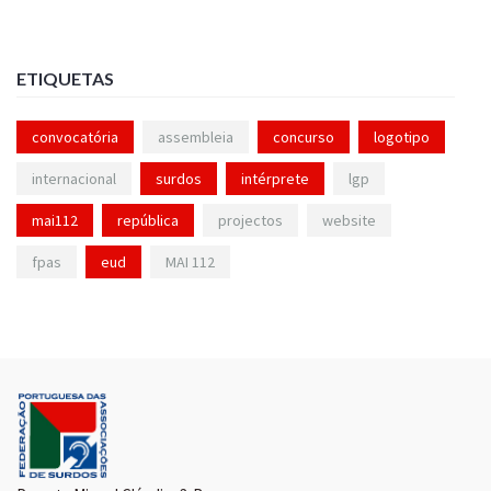
ETIQUETAS
convocatória
assembleia
concurso
logotipo
internacional
surdos
intérprete
lgp
mai112
república
projectos
website
fpas
eud
MAI 112