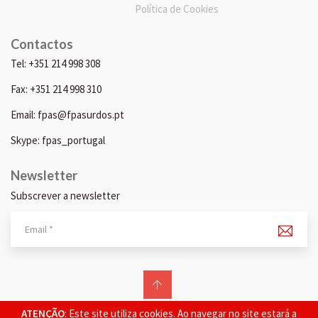
Política de Cookies
Contactos
Tel: +351 214 998 308
Fax: +351 214 998 310
Email: fpas@fpasurdos.pt
Skype: fpas_portugal
Newsletter
Subscrever a newsletter
© 2026 FPAS. Todos os direitos reservados.
ATENÇÃO
: Este site utiliza cookies. Ao navegar no site estará a