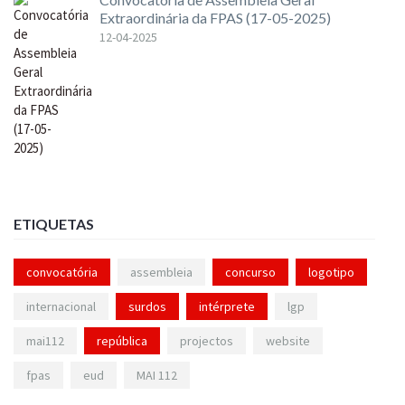
Extraordinária da FPAS (17-05-2025)
12-04-2025
ETIQUETAS
convocatória
assembleia
concurso
logotipo
internacional
surdos
intérprete
lgp
mai112
república
projectos
website
fpas
eud
MAI 112