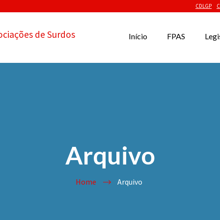
CDLGP
C
ociações de Surdos
Início
FPAS
Legi
Arquivo
Home
Arquivo