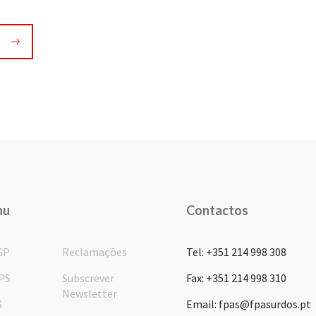
nu
Contactos
GP
Reclamações
Tel: +351 214 998 308
PS
Subscrever
Fax: +351 214 998 310
Newsletter
S
Email: fpas@fpasurdos.pt