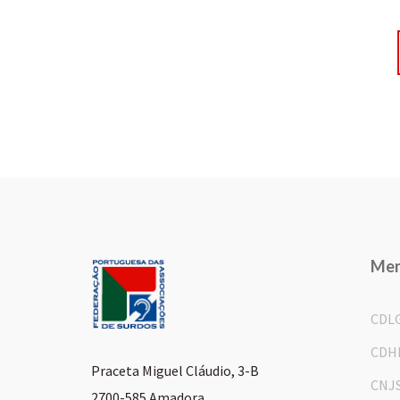
Me
CDL
CDH
Praceta Miguel Cláudio, 3-B
CNJ
2700-585 Amadora