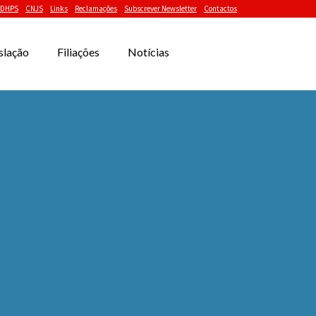
DHPS
CNJS
Links
Reclamações
Subscrever Newsletter
Contactos
slação
Filiações
Notícias