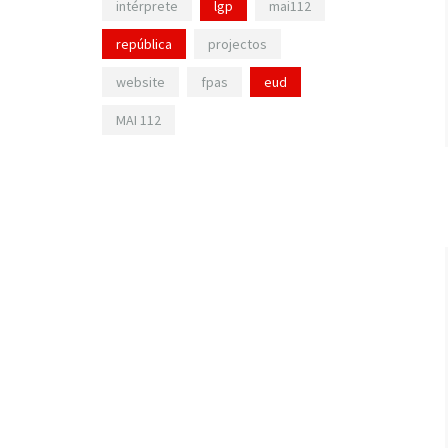
intérprete
lgp
mai112
república
projectos
website
fpas
eud
MAI 112