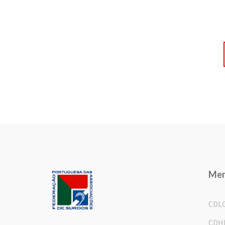
Me
CDL
CDH