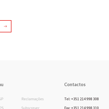
nu
Contactos
GP
Reclamações
Tel: +351 214 998 308
PS
Subscrever
Fax: +351 214 998 310