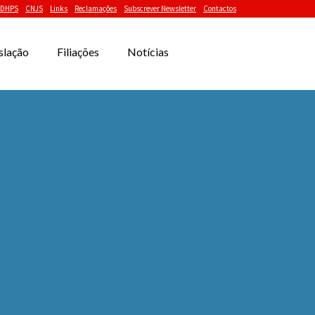
DHPS
CNJS
Links
Reclamações
Subscrever Newsletter
Contactos
slação
Filiações
Notícias