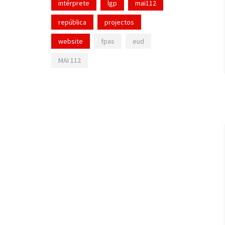
intérprete
lgp
mai112
república
projectos
website
fpas
eud
MAI 112