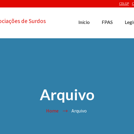
CDLGP
C
ociações de Surdos
Início
FPAS
Legi
Arquivo
Home
Arquivo