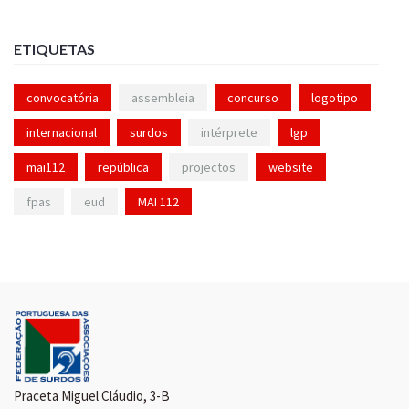
ETIQUETAS
convocatória
assembleia
concurso
logotipo
internacional
surdos
intérprete
lgp
mai112
república
projectos
website
fpas
eud
MAI 112
Praceta Miguel Cláudio, 3-B