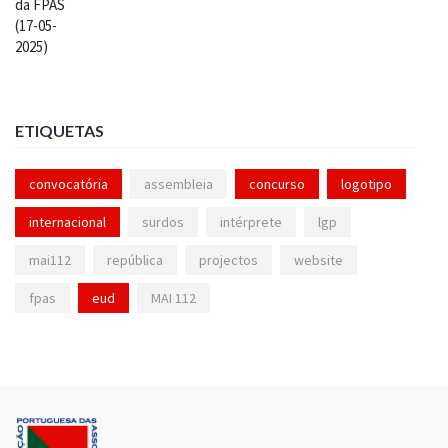
ETIQUETAS
convocatória
assembleia
concurso
logotipo
internacional
surdos
intérprete
lgp
mai112
república
projectos
website
fpas
eud
MAI 112