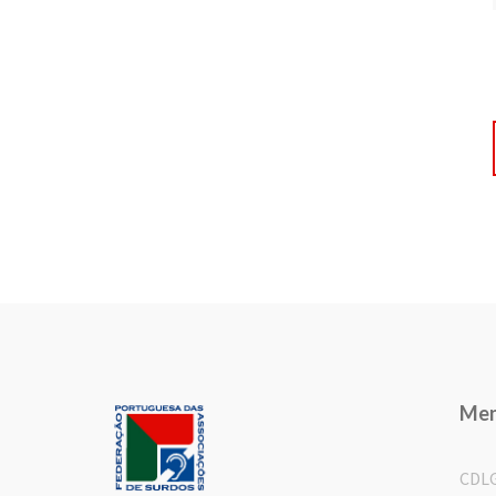
Me
CDL