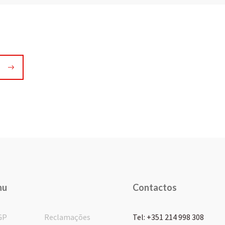
nu
Contactos
GP
Reclamações
Tel: +351 214 998 308