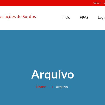
CDLGP
C
ociações de Surdos
Início
FPAS
Legi
Arquivo
Home
Arquivo