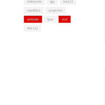
intérprete
lgp
mai112
república
projectos
website
fpas
eud
MAI 112