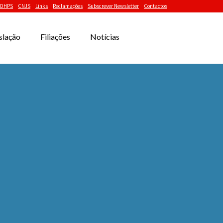
DHPS
CNJS
Links
Reclamações
Subscrever Newsletter
Contactos
slação
Filiações
Notícias